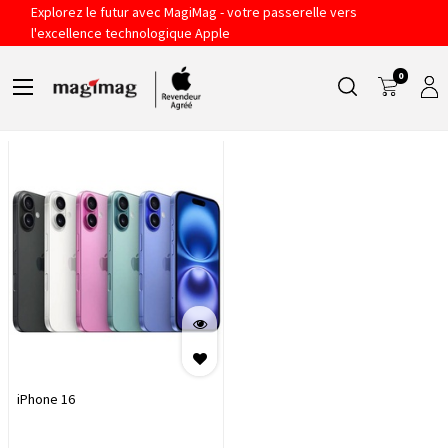
Explorez le futur avec MagiMag - votre passerelle vers
IPHONE 16
l'excellence technologique Apple
0
Filtres
Sort By
iPhone 16