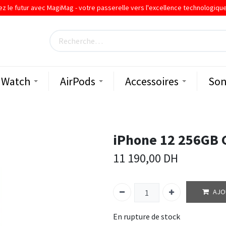
ez le futur avec MagiMag - votre passerelle vers l'excellence technologiqu
Watch
AirPods
Accessoires
Son
iPhone 12 256GB 
11 190,00
DH
AJO
En rupture de stock