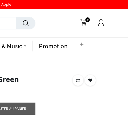
e Apple
0
 & Music
Promotion
Green
UTER AU PANIER