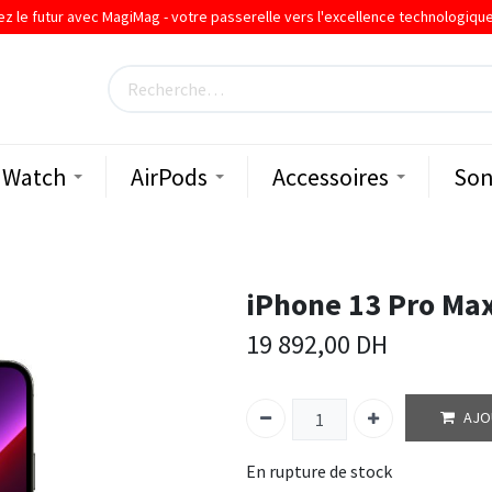
ez le futur avec MagiMag - votre passerelle vers l'excellence technologiqu
Watch
AirPods
Accessoires
Son
iPhone 13 Pro Ma
19 892,00
DH
AJO
En rupture de stock