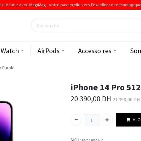
ez le futur avec MagiMag - votre passerelle vers l'excellence technologiqu
Watch
AirPods
Accessoires
Son
p Purple
iPhone 14 Pro 512
20 390,00
DH
21 390,00
DH
AJO
SKU :
MQ293AA/A