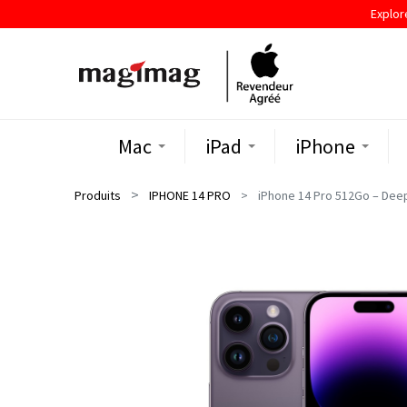
Explor
Mac
iPad
iPhone
Produits
IPHONE 14 PRO
iPhone 14 Pro 512Go – Dee