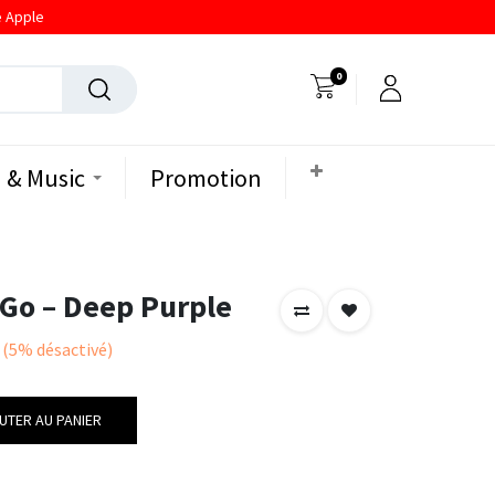
e Apple
0
 & Music
Promotion
Go – Deep Purple
(5%
désactivé)
UTER AU PANIER