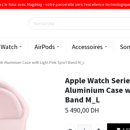
ez le futur avec MagiMag - votre passerelle vers l'excellence technologiqu
Watch
AirPods
Accessoires
Son
k Aluminium Case with Light Pink Sport Band M_L
Apple Watch Seri
Aluminium Case wi
Band M_L
5 490,00
DH
AJO