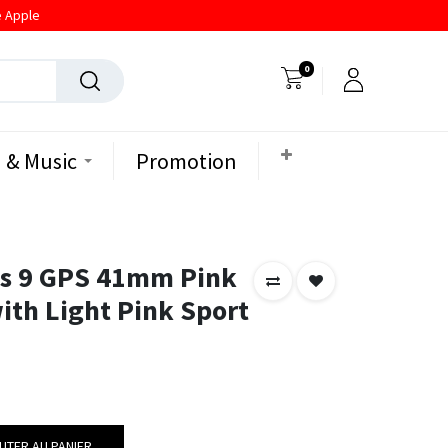
e Apple
0
 & Music
Promotion
es 9 GPS 41mm Pink
th Light Pink Sport
UTER AU PANIER